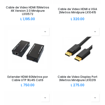
Cable de Video HDMI 15Metros
Cable de Video HDMI a VGA
4K Version 2.0 Mindpure
2Metros Mindpure LX10415
LX10572
L
1,195.00
L
320.00
Extender HDMI 60Metros por
Cable de Video Display Port
Cable UTP 1RJ45 Cat6
3Metros Mindpure LX10219
L
750.00
L
275.00