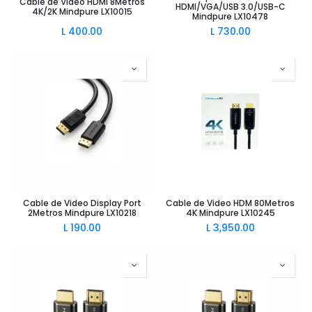
Cable de Video HDMI 8Metros
HDMI/VGA/USB 3.0/USB-C
4K/2K Mindpure LX10015
Mindpure LX10478
L
400.00
L
730.00
Cable de Video Display Port
Cable de Video HDM 80Metros
2Metros Mindpure LX10218
4K Mindpure LX10245
L
190.00
L
3,950.00