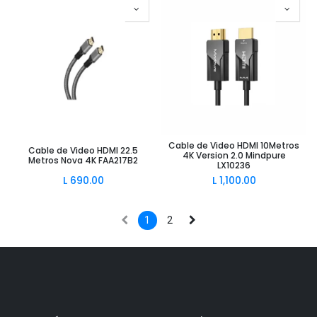
Cable de Video HDMI 10Metros
Cable de Video HDMI 22.5
4K Version 2.0 Mindpure
Metros Nova 4K FAA217B2
LX10236
L
690.00
L
1,100.00
1
2