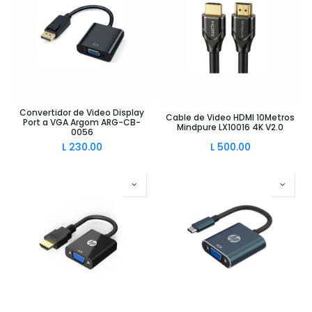
Convertidor de Video Display
Cable de Video HDMI 10Metros
Port a VGA Argom ARG-CB-
Mindpure LX10016 4K V2.0
0056
L
230.00
L
500.00