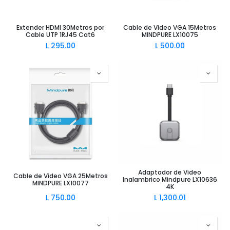
Extender HDMI 30Metros por
Cable de Video VGA 15Metros
Cable UTP 1RJ45 Cat6
MINDPURE LX10075
L
295.00
L
500.00
Adaptador de Video
Cable de Video VGA 25Metros
Inalambrico Mindpure LX10636
MINDPURE LX10077
4K
L
750.00
L
1,300.01