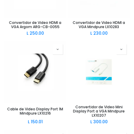
Convertidor de Video HDMI a
Convertidor de Video HDMI a
VGA Argom ARG-CB-0055
VGA Mindpure LX10283
L
250.00
L
230.00
Convertidor de Video Mini
Cable de Video Display Port 1M
Display Port a VGA Mindpure
Mindpure LX10216
LX10207
L
150.01
L
300.00