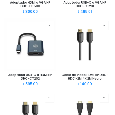
Adaptador HDMI a VGA HP
Adaptador USB-C a VGA HP
DHC-CT500
DHC-CT201
L
300.00
L
495.01
Adaptador USB-C a HDMI HP
Cable de Video HDMI HP DHC-
DHC-CT202
HD01-2M 4K 2M Negro
L
595.00
L
140.00