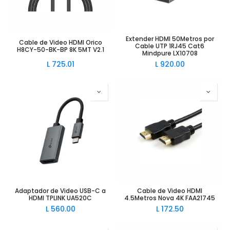
Extender HDMI 50Metros por
Cable de Video HDMI Orico
Cable UTP 1RJ45 Cat6
H8CY-50-BK-BP 8K 5MT V2.1
Mindpure LX10708
L
725.01
L
920.00
Adaptador de Video USB-C a
Cable de Video HDMI
HDMI TPLINK UA520C
4.5Metros Nova 4K FAA21745
L
560.00
L
172.50