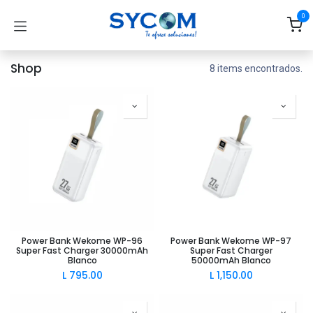
Ir al contenido
0
Shop
8 items encontrados.
Power Bank Wekome WP-96
Power Bank Wekome WP-97
Super Fast Charger 30000mAh
Super Fast Charger
Blanco
50000mAh Blanco
L
795.00
L
1,150.00