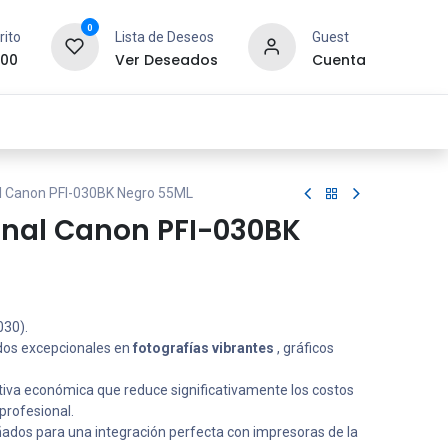
0
rito
Lista de Deseos
Guest
.00
Ver Deseados
Cuenta
idad y Redes
SYCOM
Contáctanos
al Canon PFI-030BK Negro 55ML
inal Canon PFI-030BK
030).
os excepcionales en
fotografías vibrantes
, gráficos
tiva económica que reduce significativamente los costos
 profesional.
ados para una integración perfecta con impresoras de la