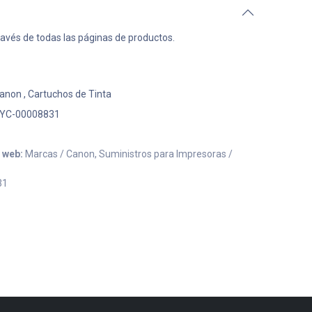
ravés de todas las páginas de productos.
anon
,
Cartuchos de Tinta
YC-00008831
o web:
Marcas / Canon, Suministros para Impresoras /
31