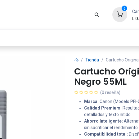
0
Car
L
0
Zona Gamer
Productos
Tienda
Segur
Tienda
Cartucho Origin
Cartucho Orig
Negro 55ML
(0 reseña)
Marca:
Canon (Modelo PFI-
Calidad Premium:
Resultad
detallados y texto nítido.
Ahorro Inteligente:
Alterna
sin sacrificar el rendimiento
Compatibilidad total:
Diseñ