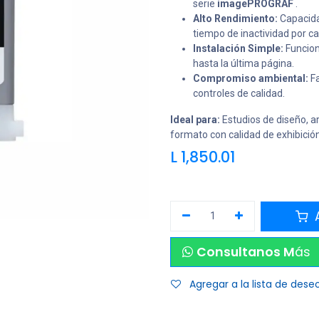
serie
imagePROGRAF
.
Alto Rendimiento:
Capacida
tiempo de inactividad por c
Instalación Simple:
Funcion
hasta la última página.
Compromiso ambiental:
Fa
controles de calidad.
Ideal para:
Estudios de diseño, a
formato con calidad de exhibició
L
1,850.01
A
Consultanos M
ás
Agregar a la lista de dese