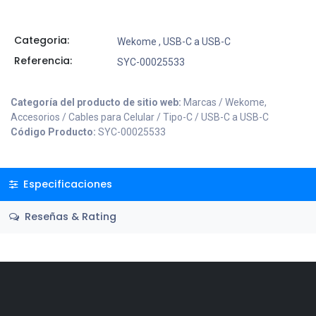
Categoria:
Wekome
,
USB-C a USB-C
Referencia:
SYC-00025533
Categoría del producto de sitio web:
Marcas / Wekome,
Accesorios / Cables para Celular / Tipo-C / USB-C a USB-C
Código Producto:
SYC-00025533
Especificaciones
Reseñas & Rating