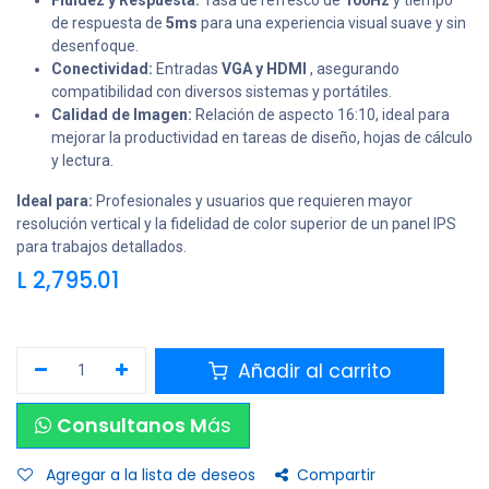
Fluidez y Respuesta:
Tasa de refresco de
100Hz
y tiempo
de respuesta de
5ms
para una experiencia visual suave y sin
desenfoque.
Conectividad:
Entradas
VGA y HDMI
, asegurando
compatibilidad con diversos sistemas y portátiles.
Calidad de Imagen:
Relación de aspecto 16:10, ideal para
mejorar la productividad en tareas de diseño, hojas de cálculo
y lectura.
Ideal para:
Profesionales y usuarios que requieren mayor
resolución vertical y la fidelidad de color superior de un panel IPS
para trabajos detallados.
L
2,795.01
Añadir al carrito
Consultanos M
ás
Agregar a la lista de deseos
Compartir