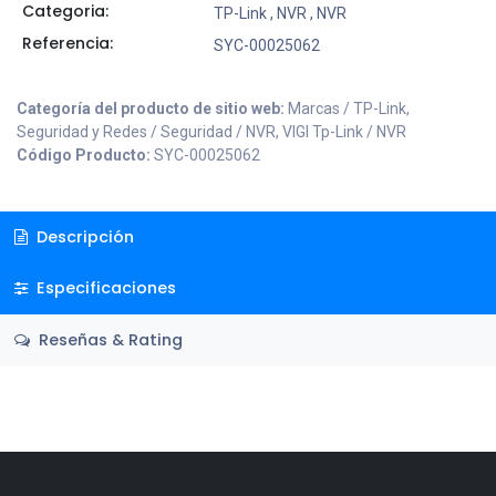
Categoria:
TP-Link
,
NVR
,
NVR
Referencia:
SYC-00025062
Categoría del producto de sitio web:
Marcas / TP-Link,
Seguridad y Redes / Seguridad / NVR, VIGI Tp-Link / NVR
Código Producto:
SYC-00025062
Descripción
Especificaciones
Reseñas & Rating