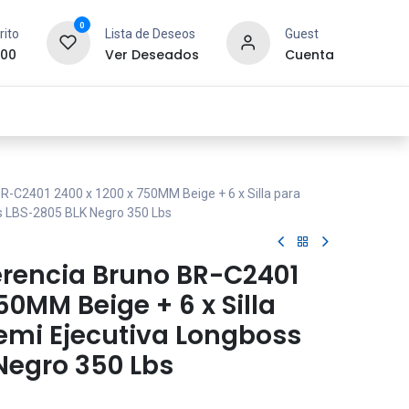
0
rito
Lista de Deseos
Guest
.00
Ver Deseados
Cuenta
idad y Redes
SYCOM
Contáctanos
R-C2401 2400 x 1200 x 750MM Beige + 6 x Silla para
ss LBS-2805 BLK Negro 350 Lbs
rencia Bruno BR-C2401
50MM Beige + 6 x Silla
Semi Ejecutiva Longboss
Negro 350 Lbs