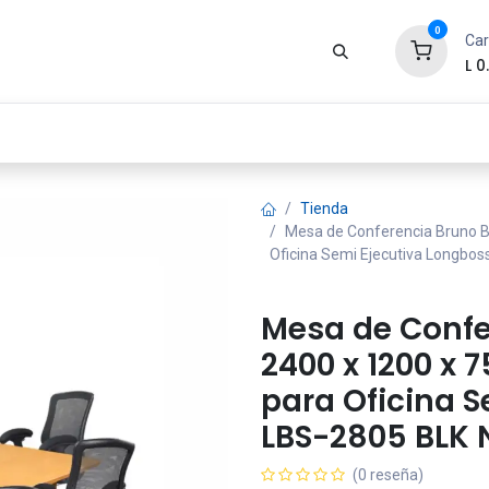
0
Car
L
0
Zona Gamer
Productos
Tienda
Segur
Tienda
Mesa de Conferencia Bruno B
Oficina Semi Ejecutiva Longbo
Mesa de Confe
2400 x 1200 x 7
para Oficina 
LBS-2805 BLK 
(0 reseña)