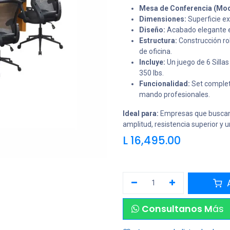
Mesa de Conferencia (Mo
Dimensiones:
Superficie e
Diseño:
Acabado elegante
Estructura:
Construcción ro
de oficina.
Incluye:
Un juego de 6 Sill
350 lbs.
Funcionalidad:
Set completo
mando profesionales.
Ideal para:
Empresas que buscan 
amplitud, resistencia superior y 
L
16,495.00
A
Consultanos M
ás