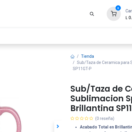
0
Car
L
0
Zona Gamer
Productos
Tienda
Segur
Tienda
Sub/Taza de Ceramica para S
SP11GT-P
Sub/Taza de 
Sublimacion S
Brillantina SP
(0 reseña)
Acabado Total en Brillanti