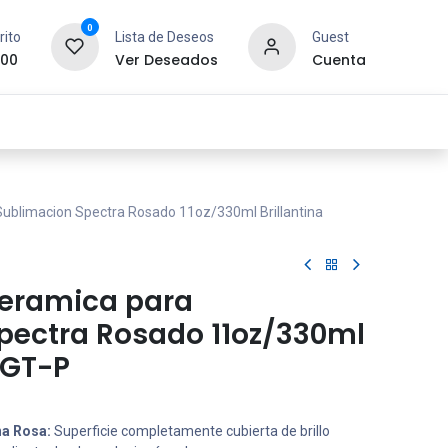
0
rito
Lista de Deseos
Guest
.00
Ver Deseados
Cuenta
idad y Redes
SYCOM
Contáctanos
ublimacion Spectra Rosado 11oz/330ml Brillantina
Ceramica para
pectra Rosado 11oz/330ml
11GT-P
na Rosa:
Superficie completamente cubierta de brillo