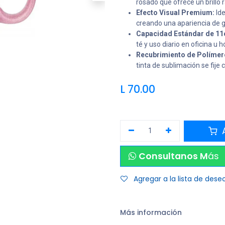
rosado que ofrece un brillo 
Efecto Visual Premium:
Ide
creando una apariencia de 
Capacidad Estándar de 11
té y uso diario en oficina u h
Recubrimiento de Polímero
tinta de sublimación se fije 
L
70.00
A
Consultanos M
ás
Agregar a la lista de dese
Más información