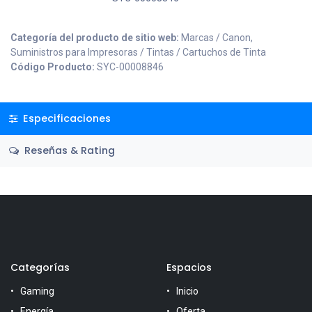
Categoría del producto de sitio web:
Marcas / Canon,
Suministros para Impresoras / Tintas / Cartuchos de Tinta
Código Producto:
SYC-00008846
Especificaciones
Reseñas & Rating
Categorías
Espacios
Gaming
Inicio
Energía
Oferta