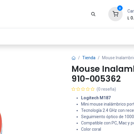
0
Car
L
0
Zona Gamer
Productos
Tienda
Segur
Tienda
Mouse Inalambri
Mouse Inalamb
910-005362
(0 reseña)
Logitech M187
Mini mouse inalámbrico port
Tecnología 2.4 GHz con rec
Seguimiento óptico de 1000
Compatible con PC, Mac y po
Color coral