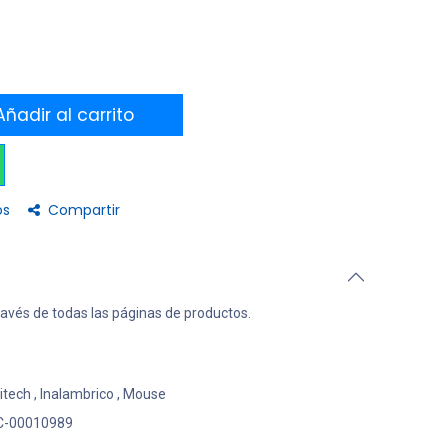
ñadir al carrito
os
Compartir
ravés de todas las páginas de productos.
itech
,
Inalambrico
,
Mouse
C-00010989