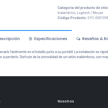
Categoría del producto de siti
Inalambrico, Logitech / Mouse
Código Producto:
SYC-000109
scripción
Especificaciones
Reseñas & Ra
o fácilmente en el bolsillo junto a su portátil. La instalación es rápida
 a perderlo. Disfrute de la comodidad de un ratón inalámbrico, con mayo
s
Nosotros