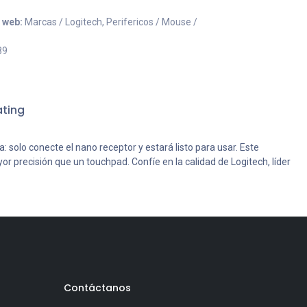
o web:
Marcas / Logitech, Perifericos / Mouse /
89
ting
: solo conecte el nano receptor y estará listo para usar. Este
r precisión que un touchpad. Confíe en la calidad de Logitech, líder
Contáctanos