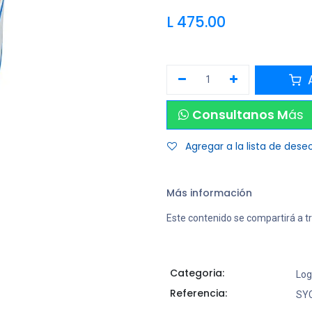
L
475.00
A
Consultanos M
ás
Agregar a la lista de dese
Más información
Este contenido se compartirá a t
Categoria:
Log
Referencia:
SY