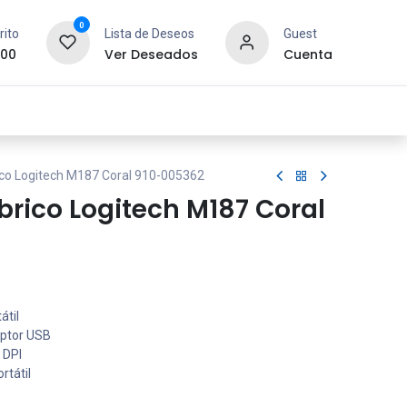
0
rito
Lista de Deseos
Guest
.00
Ver Deseados
Cuenta
idad y Redes
SYCOM
Contáctanos
co Logitech M187 Coral 910-005362
rico Logitech M187 Coral
átil
eptor USB
 DPI
rtátil