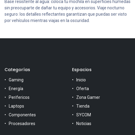
Base resistente al agua: coloca tu mochila en superficies húmedas
sin preocuparte de dañar tu equipo y accesorios. Viaje nocturno
seguro: los detalles reflectantes garantizan que puedas ser visto
por vehículos mientras viajas en la oscuridad.
Categorías
Espacios
Gaming
Inicio
Energía
Oferta
Perifericos
Zona Gamer
Laptops
Tienda
Componentes
SYCOM
Procesadores
Noticias