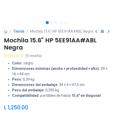
Tienda
Mochila 15.6" HP 5EE91AA#ABL Negra
Mochila 15.6" HP 5EE91AA#ABL
Negra
(0 reseña)
Color:
negro
Dimensiones mínimas (ancho × profundidad × alto):
29 ×
16 × 44 cm
Peso:
0,39 kg
Dimensiones del embalaje:
34 × 4 × 47,5 cm
Peso del embalaje:
0,395 kg
Compatibilidad:
portátiles de hasta
15,6" en diagonal
L
1,250.00