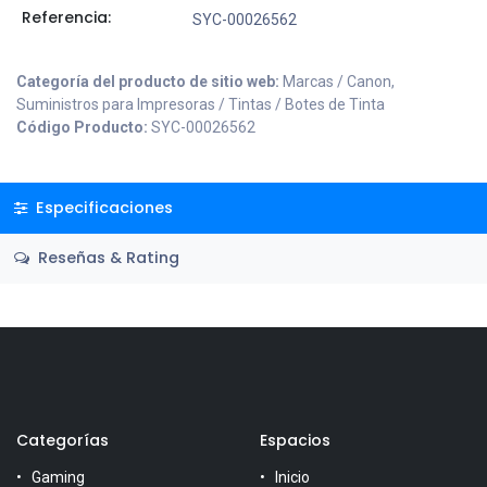
Referencia:
SYC-00026562
Categoría del producto de sitio web:
Marcas / Canon,
Suministros para Impresoras / Tintas / Botes de Tinta
Código Producto:
SYC-00026562
Especificaciones
Reseñas & Rating
Categorías
Espacios
Gaming
Inicio