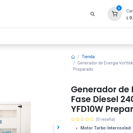
0
Car
L
0
Zona Gamer
Productos
Tienda
Segur
Tienda
Generador de Energia Vortt
Preparado
Generador de 
Fase Diesel 2
YFD10W Prepa
(0 reseña)
Motor Turbo-Intercooled: