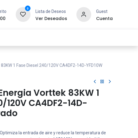
0
rito
Lista de Deseos
Guest
.00
Ver Deseados
Cuenta
idad y Redes
SYCOM
Contáctanos
ek 83KW 1 Fase Diesel 240/120V CA4DF2-14D-YFD10W
Energia Vorttek 83KW 1
40/120V CA4DF2-14D-
rado
Optimiza la entrada de aire y reduce la temperatura de