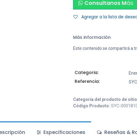
Consultanos M
ás
Agregar a la lista de dese
Más información
Este contenido se compartirá a t
Categoria:
Ene
Referencia:
SYC
Categoría del producto de siti
Código Producto:
SYC-000181
scripción
Especificaciones
Reseñas & Ra