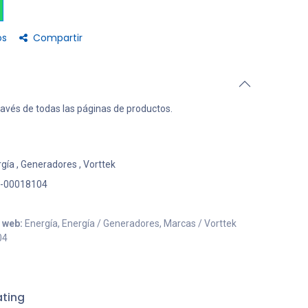
os
Compartir
ravés de todas las páginas de productos.
rgía
,
Generadores
,
Vorttek
-00018104
o web:
Energía, Energía / Generadores, Marcas / Vorttek
04
ting