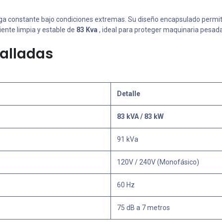
ga constante bajo condiciones extremas. Su diseño encapsulado permi
iente limpia y estable de
83 Kva
, ideal para proteger maquinaria pesada
talladas
Detalle
83 kVA / 83 kW
91 kVa
120V / 240V (Monofásico)
60 Hz
75 dB a 7 metros