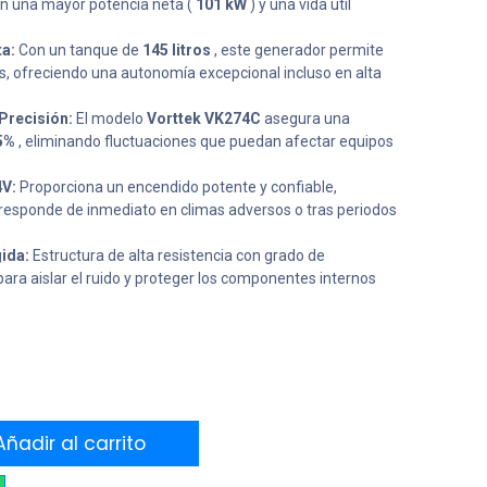
en una mayor potencia neta (
101 kW
) y una vida útil
a:
Con un tanque de
145 litros
, este generador permite
s, ofreciendo una autonomía excepcional incluso en alta
Precisión:
El modelo
Vorttek VK274C
asegura una
5%
, eliminando fluctuaciones que puedan afectar equipos
4V:
Proporciona un encendido potente y confiable,
responde de inmediato en climas adversos o tras periodos
ida:
Estructura de alta resistencia con grado de
para aislar el ruido y proteger los componentes internos
ñadir al carrito