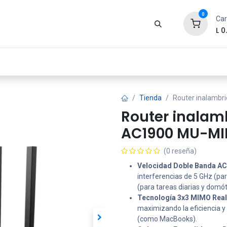
0
Car
L
0
Zona Gamer
Productos
Tienda
Segur
Tienda
Router inalambr
Router inalam
AC1900 MU-MI
(0 reseña)
Velocidad Doble Banda AC
interferencias de 5 GHz (pa
(para tareas diarias y domót
Tecnología 3x3 MIMO Real
maximizando la eficiencia y 
(como MacBooks).