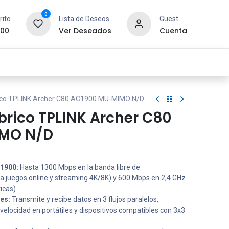
0
rito
Lista de Deseos
Guest
.00
Ver Deseados
Cuenta
idad y Redes
SYCOM
Contáctanos
ico TPLINK Archer C80 AC1900 MU-MIMO N/D
brico TPLINK Archer C80
MO N/D
1900:
Hasta 1300 Mbps en la banda libre de
ra juegos online y streaming 4K/8K) y 600 Mbps en 2,4 GHz
icas).
es:
Transmite y recibe datos en 3 flujos paralelos,
velocidad en portátiles y dispositivos compatibles con 3x3