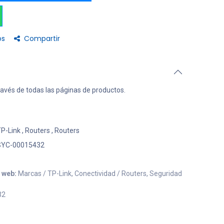
os
Compartir
ravés de todas las páginas de productos.
P-Link
,
Routers
,
Routers
SYC-00015432
o web:
Marcas / TP-Link, Conectividad / Routers, Seguridad
32