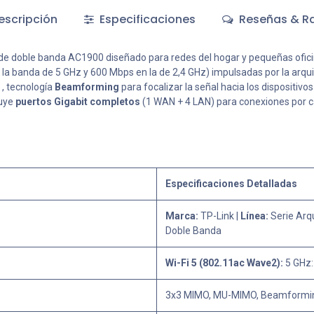
scripción
Especificaciones
Reseñas & Ra
de doble banda AC1900 diseñado para redes del hogar y pequeñas oficina
la banda de 5 GHz y 600 Mbps en la de 2,4 GHz) impulsadas por la arqu
, tecnología
Beamforming
para focalizar la señal hacia los dispositiv
luye
puertos Gigabit completos
(1 WAN + 4 LAN) para conexiones por ca
Especificaciones Detalladas
Marca:
TP-Link |
Línea:
Serie Arq
Doble Banda
Wi-Fi 5 (802.11ac Wave2):
5 GHz:
3x3 MIMO, MU-MIMO, Beamforming