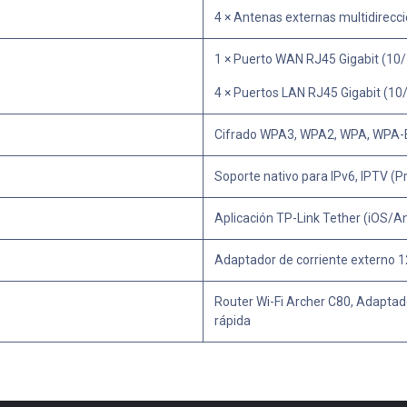
4 × Antenas externas multidirecci
1 × Puerto WAN RJ45 Gigabit (1
4 × Puertos LAN RJ45 Gigabit (1
Cifrado WPA3, WPA2, WPA, WPA-Ent
Soporte nativo para IPv6, IPTV (
Aplicación TP-Link Tether (iOS/An
Adaptador de corriente externo 
Router Wi-Fi Archer C80, Adaptado
rápida