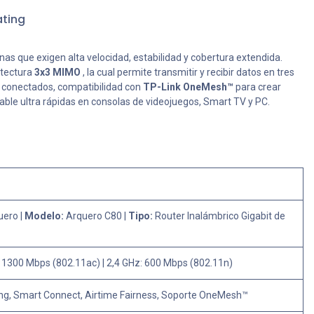
ting
s que exigen alta velocidad, estabilidad y cobertura extendida.
itectura
3x3 MIMO
, la cual permite transmitir y recibir datos en tres
os conectados, compatibilidad con
TP-Link OneMesh™
para crear
ble ultra rápidas en consolas de videojuegos, Smart TV y PC.
uero |
Modelo:
Arquero C80 |
Tipo:
Router Inalámbrico Gigabit de
 1300 Mbps (802.11ac) | 2,4 GHz: 600 Mbps (802.11n)
, Smart Connect, Airtime Fairness, Soporte OneMesh™