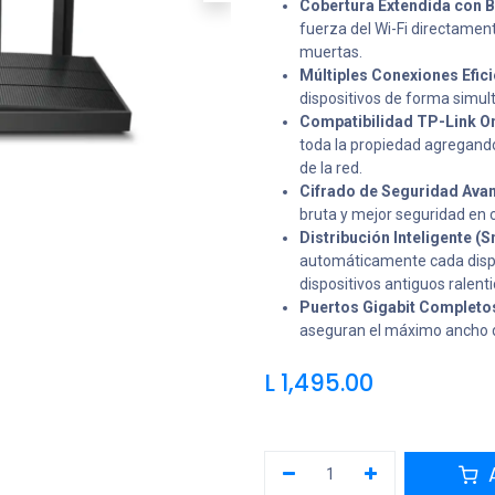
Cobertura Extendida con 
fuerza del Wi-Fi directamen
muertas.
Múltiples Conexiones Efi
dispositivos de forma simult
Compatibilidad TP-Link 
toda la propiedad agregand
de la red.
Cifrado de Seguridad Av
bruta y mejor seguridad en 
Distribución Inteligente (
automáticamente cada dispos
dispositivos antiguos ralenti
Puertos Gigabit Completo
aseguran el máximo ancho de
L
1,495.00
A