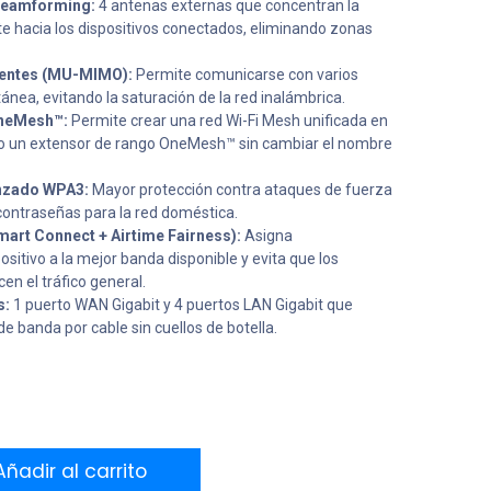
Beamforming:
4 antenas externas que concentran la
te hacia los dispositivos conectados, eliminando zonas
cientes (MU-MIMO):
Permite comunicarse con varios
ánea, evitando la saturación de la red inalámbrica.
OneMesh™:
Permite crear una red Wi-Fi Mesh unificada en
o un extensor de rango OneMesh™ sin cambiar el nombre
anzado WPA3:
Mayor protección contra ataques de fuerza
contraseñas para la red doméstica.
Smart Connect + Airtime Fairness):
Asigna
itivo a la mejor banda disponible y evita que los
cen el tráfico general.
s:
1 puerto WAN Gigabit y 4 puertos LAN Gigabit que
 banda por cable sin cuellos de botella.
ñadir al carrito