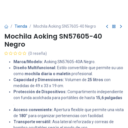
Tienda
Mochila Aoking SN57605-40 Negro
Mochila Aoking SN57605-40
Negro
(0 reseña)
Marca/Modelo:
Aoking SN57605-40A Negro.
Diseño Multifuncional:
Estilo convertible que permite su uso
como
mochila diaria o maletín
profesional.
Capacidad y Dimensiones:
Volumen de
25 litros
con
medidas de 49 x 33 x 19 cm.
Protección de Dispositivos:
Compartimento independiente
con funda acolchada para portátiles de hasta
15,6 pulgadas
.
Acceso conveniente:
Apertura flexible que permite una vista
de
180°
para organizar pertenencias con facilidad.
Transporte versátil:
Asa lateral reforzada y correas de
hombro ocultables según el modo de uso.