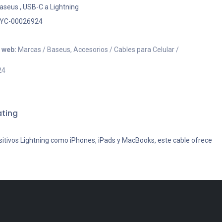
aseus
,
USB-C a Lightning
YC-00026924
o web:
Marcas / Baseus, Accesorios / Cables para Celular /
24
ting
sitivos Lightning como iPhones, iPads y MacBooks, este cable ofrece