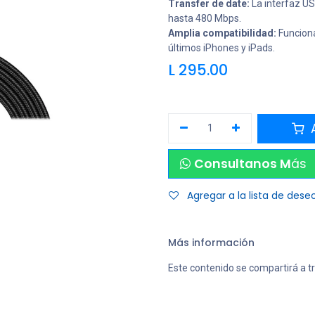
Transfer de date:
La interfaz US
hasta 480 Mbps.
Amplia compatibilidad:
Funciona 
últimos iPhones y iPads.
L
295.00
A
Consultanos M
ás
Agregar a la lista de dese
Más información
Este contenido se compartirá a t