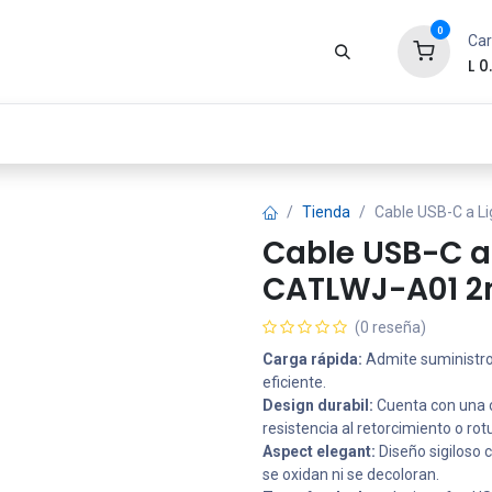
0
Car
L
0
Zona Gamer
Productos
Tienda
Segur
Tienda
Cable USB-C a L
Cable USB-C a
CATLWJ-A01 2
(0 reseña)
Carga rápida:
Admite suministro
eficiente.
Design durabil:
Cuenta con una c
resistencia al retorcimiento o rot
Aspect elegant:
Diseño sigiloso
se oxidan ni se decoloran.