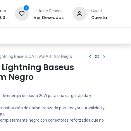
0
rito
Lista de Deseos
Guest
.00
Ver Deseados
Cuenta
idad y Redes
SYCOM
Contáctanos
ightning Baseus CATLWJ-A01 2m Negro
 Lightning Baseus
m Negro
 de energía de hasta 20W para una carga rápida y
onstrucción de nailon trenzado para mayor durabilidad y
ura.
 completamente negro con conectores reforzados que no