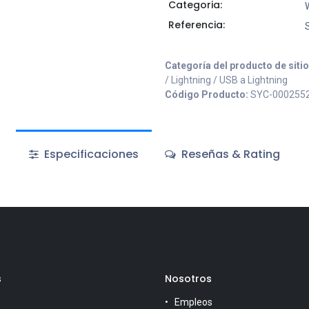
Categoria:
Referencia:
Categoría del producto de siti
/ Lightning / USB a Lightning
Código Producto:
SYC-000255
Especificaciones
Reseñas & Rating
s
Nosotros
Empleos