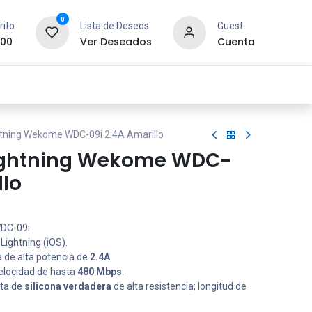
0
rito
Lista de Deseos
Guest
.00
Ver Deseados
Cuenta
idad y Redes
SYCOM
Contáctanos
htning Wekome WDC-09i 2.4A Amarillo
Lightning Wekome WDC-
llo
C-09i.
Lightning (iOS).
 de alta potencia de
2.4A
.
locidad de hasta
480 Mbps
.
ta de
silicona verdadera
de alta resistencia; longitud de