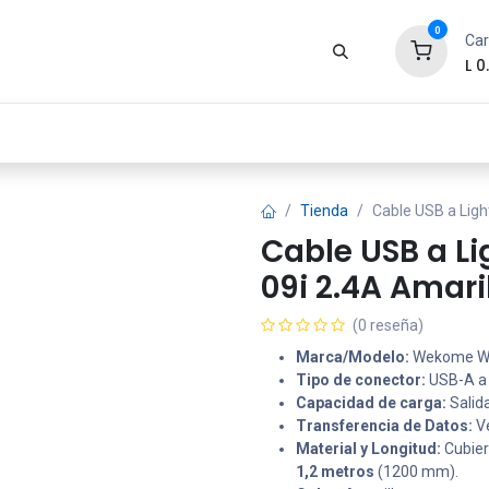
0
Car
L
0
Zona Gamer
Productos
Tienda
Segur
Tienda
Cable USB a Lig
Cable USB a 
09i 2.4A Amari
(0 reseña)
Marca/Modelo:
Wekome WD
Tipo de conector:
USB-A a 
Capacidad de carga:
Salida
Transferencia de Datos:
Ve
Material y Longitud:
Cubier
1,2 metros
(1200 mm).