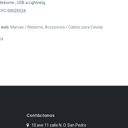
Wekome
,
USB a Lightning
SYC-00025524
o web:
Marcas / Wekome, Accesorios / Cables para Celular
24
Contáctanos
10 ave 11 calle N. O. San Pedro