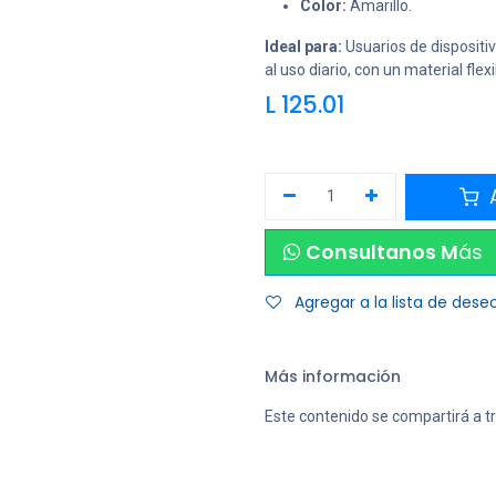
Color:
Amarillo.
Ideal para:
Usuarios de dispositi
al uso diario, con un material flex
L
125.01
A
Consultanos M
ás
Agregar a la lista de dese
Más información
Este contenido se compartirá a t