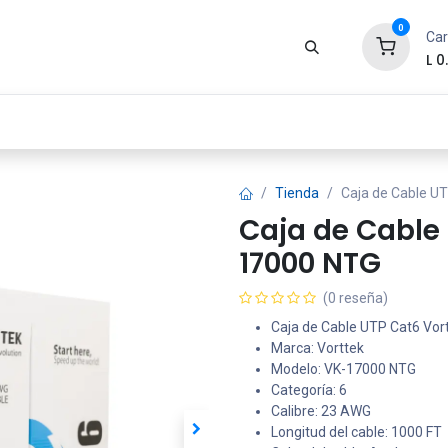
0
Car
L
0
Zona Gamer
Productos
Tienda
Segur
Tienda
Caja de Cable U
Caja de Cable
17000 NTG
(0 reseña)
Caja de Cable UTP Cat6 Vor
Marca: Vorttek
Modelo: VK-17000 NTG
Categoría: 6
Calibre: 23 AWG
Longitud del cable: 1000 FT