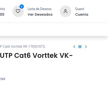
0
rito
Lista de Deseos
Guest
.00
Ver Deseados
Cuenta
idad y Redes
SYCOM
Contáctanos
TP Cat6 Vorttek VK-17000 NTG
 UTP Cat6 Vorttek VK-
ttek