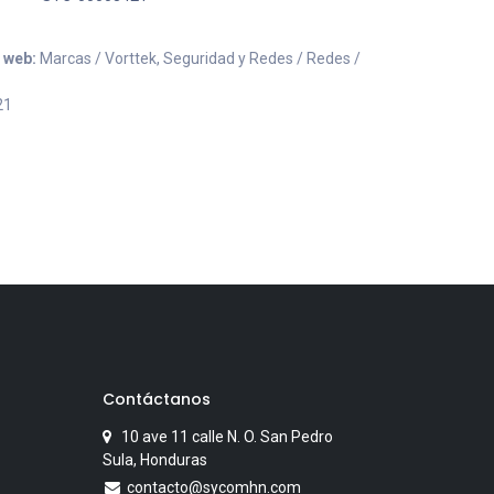
o web:
Marcas / Vorttek, Seguridad y Redes / Redes /
21
Contáctanos
10 ave 11 calle N. O. San Pedro
Sula, Honduras
contacto@sycomhn.com