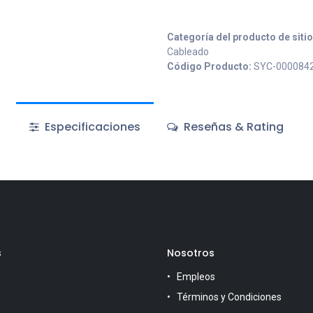
Categoría del producto de siti
Cableado
Código Producto:
SYC-000084
Especificaciones
Reseñas & Rating
s
Nosotros
Empleos
Términos y Condiciones