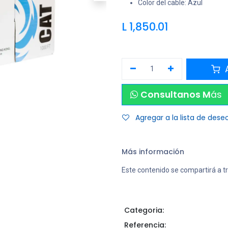
Color del cable: Azul
L
1,850.01
A
Consultanos M
ás
Agregar a la lista de dese
Más información
Este contenido se compartirá a t
Categoria:
Referencia: