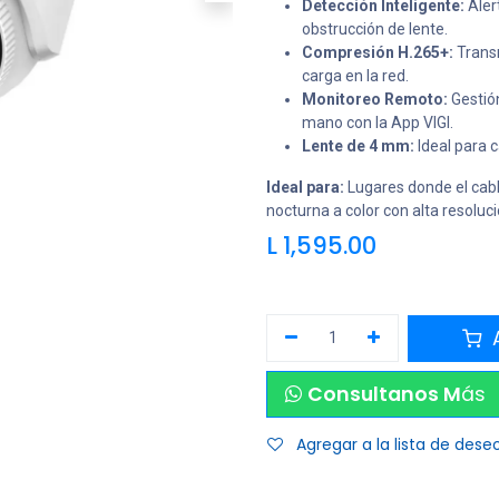
Detección Inteligente:
Aler
obstrucción de lente.
Compresión H.265+:
Transm
carga en la red.
Monitoreo Remoto:
Gestión
mano con la App VIGI.
Lente de 4 mm:
Ideal para c
Ideal para:
Lugares donde el cablea
nocturna a color con alta resoluci
L
1,595.00
A
Consultanos M
ás
Agregar a la lista de dese