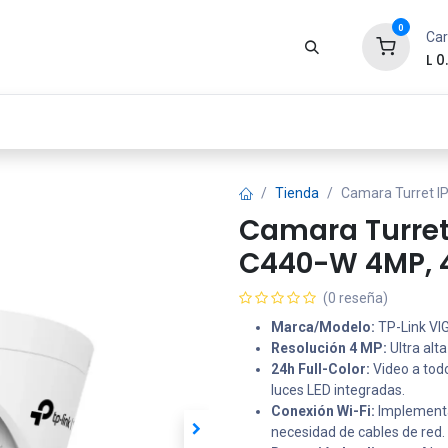
0
Car
L
0
Zona Gamer
Productos
Tienda
Segur
Tienda
Camara Turret IP
Camara Turret 
C440-W 4MP,
(0 reseña)
Marca/Modelo:
TP-Link VIG
Resolución 4 MP:
Ultra alta
24h Full-Color:
Video a todo
luces LED integradas.
Conexión Wi-Fi:
Implementac
necesidad de cables de red.