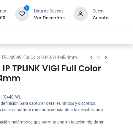
0
rito
Lista de Deseos
Guest
.00
Ver Deseados
Cuenta
idad y Redes
SYCOM
Contáctanos
 TPLINK VIGI Full Color C440-W 4MP, 4mm
IP TPLINK VIGI Full Color
 4mm
I (C440-W).
 definición para capturar detalles nítidos y discretos.
 color constante mediante sensor de alta sensibilidad y
ión inalámbrica que permite una instalación rápida sin