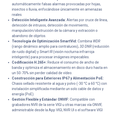
automáticamente falsas alarmas provocadas por hojas,
insectos o lluvia, enfocándose únicamente en amenazas
reales.
Detección Inteligente Avanzada:
Alertas por cruce de línea,
detección de intrusos, detección de movimiento,
manipulación/obstrucción de la cámara y extracción o
abandono de objetos.
Tecnología de Optimización SmartVid:
Combina
WDR
(rango dinámico amplio para contraluces),
3D DNR
(reducción
de ruido digital) y
Smart IR
(visión nocturna infrarroja
inteligente) para procesar imágenes impecables.
Codificación H.265+:
Reduce el consumo de ancho de
banda y optimiza el almacenamiento en disco duro hasta en
un 50-70% sin perder calidad de vídeo.
Construcción para Exteriores IP67 y Alimentación PoE:
Chasis sellado resistente al agua y polvo (-30 °C a 60 °C) con
instalación simplificada mediante un solo cable de datos y
energía (PoE).
Gestión Flexible y Estándar ONVIF:
Compatible con
grabadores NVR de la serie VIGI u otras marcas vía ONVIF,
administrable desde la App VIGI, NVR UI o el software VIGI