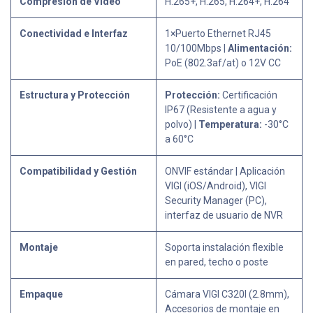
Compresión de Video
H.265+, H.265, H.264+, H.264
Conectividad e Interfaz
1×Puerto Ethernet RJ45
10/100Mbps |
Alimentación:
PoE (802.3af/at) o 12V CC
Estructura y Protección
Protección:
Certificación
IP67 (Resistente a agua y
polvo) |
Temperatura:
-30°C
a 60°C
Compatibilidad y Gestión
ONVIF estándar | Aplicación
VIGI (iOS/Android), VIGI
Security Manager (PC),
interfaz de usuario de NVR
Montaje
Soporta instalación flexible
en pared, techo o poste
Empaque
Cámara VIGI C320I (2.8mm),
Accesorios de montaje en