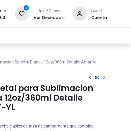
0
rito
Lista de Deseos
Guest
.00
Ver Deseados
Cuenta
idad y Redes
SYCOM
Contáctanos
imacion Spectra Blanca 12oz/360ml Detalle Amarillo
etal para Sublimacion
 12oz/360ml Detalle
T-YL
seño clásico de taza de campamento que combina