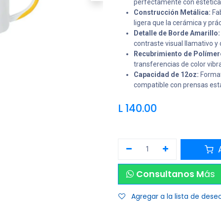
perfectamente con estéticas
Construcción Metálica:
Fab
ligera que la cerámica y prá
Detalle de Borde Amarillo:
contraste visual llamativo y 
Recubrimiento de Polímer
transferencias de color vibra
Capacidad de 12oz:
Forma
compatible con prensas est
L
140.00
A
Consultanos M
ás
Agregar a la lista de dese