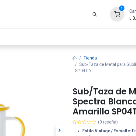
0
Car
L
0
Zona Gamer
Productos
Tienda
Segur
Tienda
Sub/Taza de Metal para Subl
SP04T-YL
Sub/Taza de M
Spectra Blanca
Amarillo SP04
(0 reseña)
Estilo Vintage / Esmalte:
Di