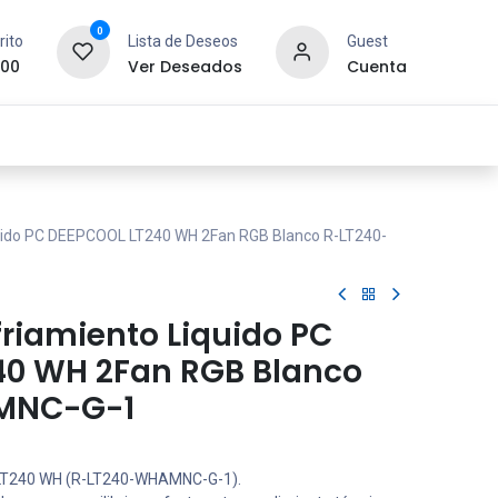
0
rito
Lista de Deseos
Guest
.00
Ver Deseados
Cuenta
idad y Redes
SYCOM
Contáctanos
quido PC DEEPCOOL LT240 WH 2Fan RGB Blanco R-LT240-
friamiento Liquido PC
40 WH 2Fan RGB Blanco
MNC-G-1
LT240 WH (R-LT240-WHAMNC-G-1).