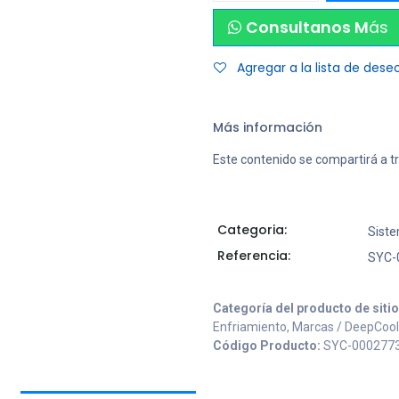
Consultanos M
ás
Agregar a la lista de dese
Más información
Este contenido se compartirá a t
Categoria:
Siste
Referencia:
SYC-
Categoría del producto de siti
Enfriamiento, Marcas / DeepCool
Código Producto:
SYC-000277