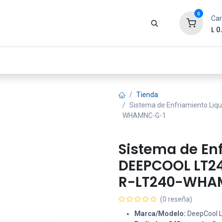
0
Car
L
0
Zona Gamer
Productos
Tienda
Segur
Tienda
Sistema de Enfriamiento Li
WHAMNC-G-1
Sistema de En
DEEPCOOL LT2
R-LT240-WHA
(0 reseña)
Marca/Modelo:
DeepCool 