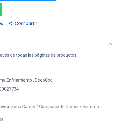
os
Compartir
ravés de todas las páginas de productos.
ma Enfriamiento
,
DeepCool
00027734
o web:
Zona Gamer / Componente Gamer / Sistema
34