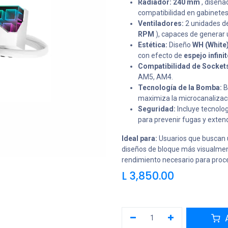
Radiador:
240 mm
, diseña
compatibilidad en gabinete
Ventiladores:
2 unidades d
RPM
), capaces de generar 
Estética:
Diseño
WH (White
con efecto de
espejo infini
Compatibilidad de Sockets:
AM5, AM4.
Tecnología de la Bomba:
B
maximiza la microcanalizació
Seguridad:
Incluye tecnolo
para prevenir fugas y extend
Ideal para:
Usuarios que buscan u
diseños de bloque más visualme
rendimiento necesario para pro
L
3,850.00
A