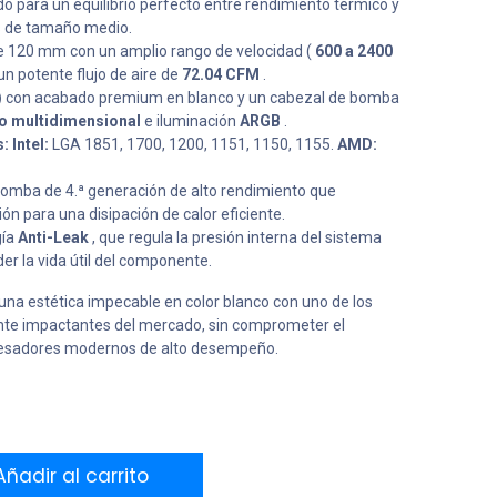
do para un equilibrio perfecto entre rendimiento térmico y
s de tamaño medio.
e 120 mm con un amplio rango de velocidad (
600 a 2400
un potente flujo de aire de
72.04 CFM
.
)
con acabado premium en blanco y un cabezal de bomba
to multidimensional
e iluminación
ARGB
.
 Intel:
LGA 1851, 1700, 1200, 1151, 1150, 1155.
AMD:
omba de 4.ª generación de alto rendimiento que
n para una disipación de calor eficiente.
gía
Anti-Leak
, que regula la presión interna del sistema
er la vida útil del componente.
na estética impecable en color blanco con uno de los
nte impactantes del mercado, sin comprometer el
cesadores modernos de alto desempeño.
ñadir al carrito