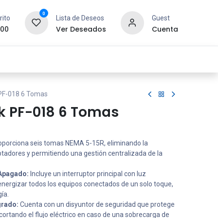
0
rito
Lista de Deseos
Guest
.00
Ver Deseados
Cuenta
idad y Redes
SYCOM
Contáctanos
 PF-018 6 Tomas
ek PF-018 6 Tomas
porciona seis tomas NEMA 5-15R, eliminando la
tadores y permitiendo una gestión centralizada de la
/Apagado:
Incluye un interruptor principal con luz
nergizar todos los equipos conectados de un solo toque,
ía.
egrado:
Cuenta con un disyuntor de seguridad que protege
cortando el flujo eléctrico en caso de una sobrecarga de