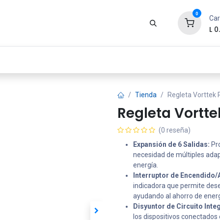
0
Car
L
0
Zona Gamer
Productos
Tienda
Segur
Tienda
Regleta Vorttek
Regleta Vortt
(0 reseña)
Expansión de 6 Salidas:
Pro
necesidad de múltiples adap
energía.
Interruptor de Encendido
indicadora que permite dese
ayudando al ahorro de energ
Disyuntor de Circuito Int
los dispositivos conectados 