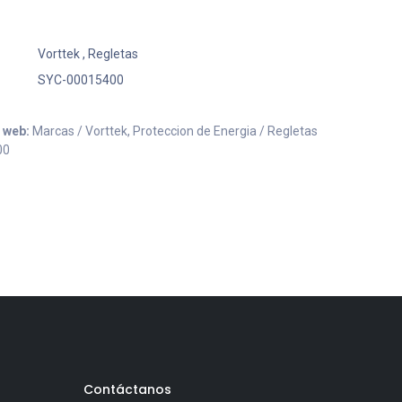
Vorttek
,
Regletas
SYC-00015400
o web:
Marcas / Vorttek, Proteccion de Energia / Regletas
00
Contáctanos