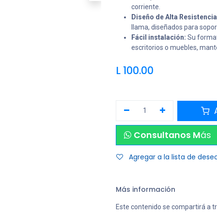
corriente.
Diseño de Alta Resistencia
llama, diseñados para soport
Fácil instalación:
Su format
escritorios o muebles, mant
L
100.00
A
Consultanos M
ás
Agregar a la lista de dese
Más información
Este contenido se compartirá a t