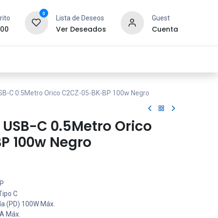
0
rito
Lista de Deseos
Guest
.00
Ver Deseados
Cuenta
idad y Redes
SYCOM
Contáctanos
SB-C 0.5Metro Orico C2CZ-05-BK-BP 100w Negro
 USB-C 0.5Metro Orico
P 100w Negro
P
Tipo C
ía (PD) 100W Máx.
A Máx.