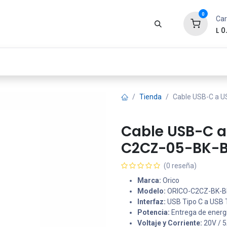
0
Car
L
0
Zona Gamer
Productos
Tienda
Segur
Tienda
Cable USB-C a U
Cable USB-C a
C2CZ-05-BK-B
(0 reseña)
Marca:
Orico
Modelo:
ORICO-C2CZ-BK-B
Interfaz:
USB Tipo C a USB 
Potencia:
Entrega de energ
Voltaje y Corriente:
20V / 5