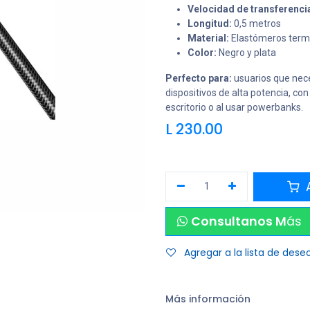
Velocidad de transferenci
Longitud:
0,5 metros
Material:
Elastómeros termo
Color:
Negro y plata
Perfecto para:
usuarios que neces
dispositivos de alta potencia, con
escritorio o al usar powerbanks.
L
230.00
A
Consultanos M
ás
Agregar a la lista de dese
Más información