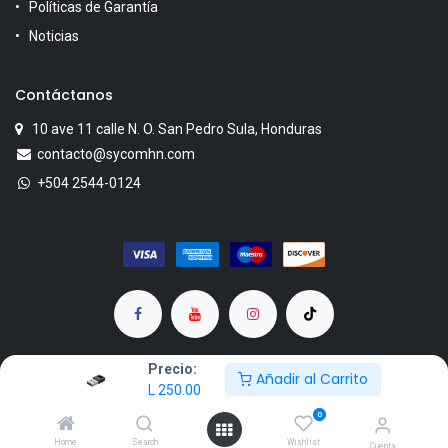
Políticas de Garantía
Noticias
Contáctanos
10 ave 11 calle N. O. San Pedro Sula, Honduras
contacto@sycomhn.com
+504 2544-0124
Precio:
Añadir al Carrito
L
250.00
Copyright © SYCOM
0
Powered by KenoCia
Home
Search
Wishlist
Cuenta