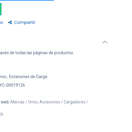
os
Compartir
ravés de todas las páginas de productos.
rico
,
Estaciones de Carga
YC-00019126
o web:
Marcas / Orico, Accesorios / Cargadores /
26