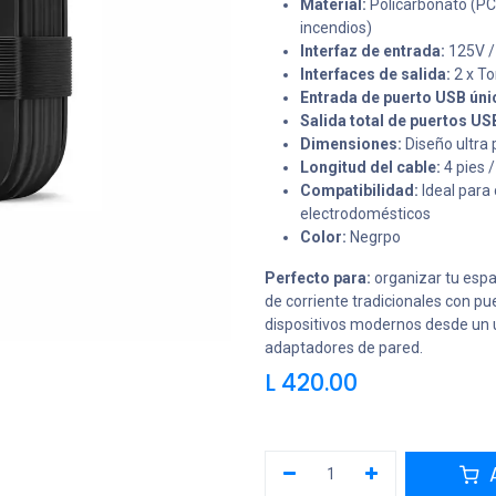
Material:
Policarbonato (PC
incendios)
Interfaz de entrada:
125V /
Interfaces de salida:
2 x To
Entrada de puerto USB úni
Salida total de puertos US
Dimensiones:
Diseño ultra 
Longitud del cable:
4 pies /
Compatibilidad:
Ideal para
electrodomésticos
Color:
Negrpo
Perfecto para:
organizar tu espa
de corriente tradicionales con p
dispositivos modernos desde un ú
adaptadores de pared.
L
420.00
A