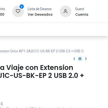
0
rito
Lista de Deseos
Guest
.00
Ver Deseados
Cuenta
idad y Redes
SYCOM
Contáctanos
tension Orico AP1-2A2U1C-US-BK-EP 2 USB 2.0 + USB-C
a Viaje con Extension
U1C-US-BK-EP 2 USB 2.0 +
1C