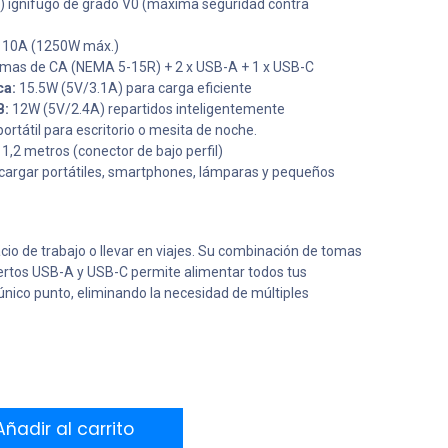
) ignífugo de grado V0 (máxima seguridad contra
 10A (1250W máx.)
mas de CA (NEMA 5-15R) + 2 x USB-A + 1 x USB-C
ca:
15.5W (5V/3.1A) para carga eficiente
B:
12W (5V/2.4A) repartidos inteligentemente
portátil para escritorio o mesita de noche.
 1,2 metros (conector de bajo perfil)
 cargar portátiles, smartphones, lámparas y pequeños
cio de trabajo o llevar en viajes. Su combinación de tomas
uertos USB-A y USB-C permite alimentar todos tus
nico punto, eliminando la necesidad de múltiples
ñadir al carrito