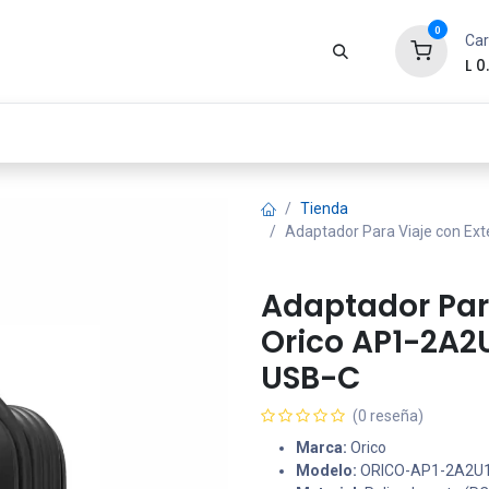
0
Car
L
0
Zona Gamer
Productos
Tienda
Segur
Tienda
Adaptador Para Viaje con Ex
Adaptador Par
Orico AP1-2A2
USB-C
(0 reseña)
Marca:
Orico
Modelo:
ORICO-AP1-2A2U