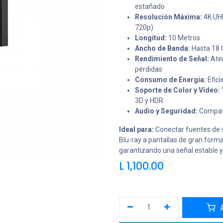
estañado
Resolución Máxima:
4K UHD
720p)
Longitud:
10 Metros
Ancho de Banda:
Hasta 18 
Rendimiento de Señal:
Aten
pérdidas
Consumo de Energía:
Efic
Soporte de Color y Vídeo:
3D y HDR
Audio y Seguridad:
Compati
Ideal para:
Conectar fuentes de 
Blu-ray a pantallas de gran form
garantizando una señal estable y 
L
1,100.00
A