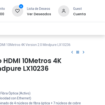
0
rito
Lista de Deseos
Guest
.00
Ver Deseados
Cuenta
idad y Redes
SYCOM
Contáctanos
HDMI 10Metros 4K Version 2.0 Mindpure LX10236
o HDMI 10Metros 4K
ndpure LX10236
Fibra Óptica (Activo)
locidad con Ethernet)
nado de 4 núcleos de fibra óptica + 7 núcleos de cobre