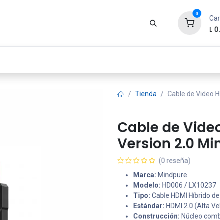
0
Car
L
0
Zona Gamer
Productos
Tienda
Segur
Tienda
Cable de Video 
Cable de Vide
Version 2.0 Mi
(0 reseña)
Marca:
Mindpure
Modelo:
HD006 / LX10237
Tipo:
Cable HDMI Híbrido de 
Estándar:
HDMI 2.0 (Alta Ve
Construcción:
Núcleo combi