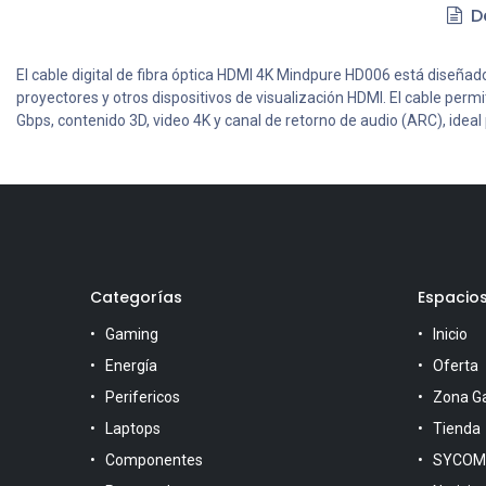
De
El cable digital de fibra óptica HDMI 4K Mindpure HD006 está diseña
proyectores y otros dispositivos de visualización HDMI. El cable per
Gbps, contenido 3D, video 4K y canal de retorno de audio (ARC), ideal 
Categorías
Espacio
Gaming
Inicio
Energía
Oferta
Perifericos
Zona G
Laptops
Tienda
Componentes
SYCOM