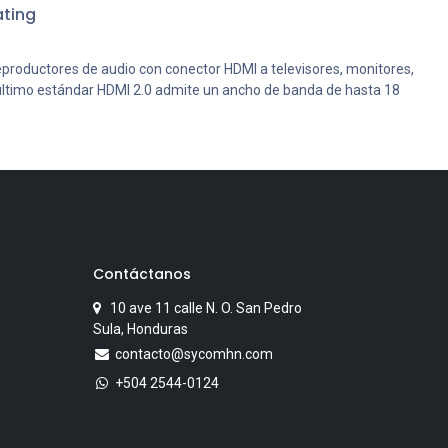
ting
eproductores de audio con conector HDMI a televisores, monitores,
El último estándar HDMI 2.0 admite un ancho de banda de hasta 18
Contáctanos
10 ave 11 calle N. O. San Pedro
Sula, Honduras
contacto@sycomhn.com
+504 2544-0124