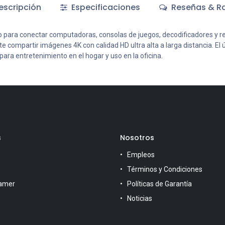
scripción
Especificaciones
Reseñas & Ra
do para conectar computadoras, consolas de juegos, decodificadores y r
mite compartir imágenes 4K con calidad HD ultra alta a larga distancia. 
para entretenimiento en el hogar y uso en la oficina.
s
Nosotros
Empleos
Términos y Condiciones
amer
Políticas de Garantía
Noticias