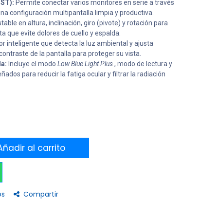
MST):
Permite conectar varios monitores en serie a través
na configuración multipantalla limpia y productiva.
able en altura, inclinación, giro (pivote) y rotación para
ta que evite dolores de cuello y espalda.
r inteligente que detecta la luz ambiental y ajusta
contraste de la pantalla para proteger su vista.
a:
Incluye el modo
Low Blue Light Plus
, modo de lectura y
dos para reducir la fatiga ocular y filtrar la radiación
ñadir al carrito
os
Compartir