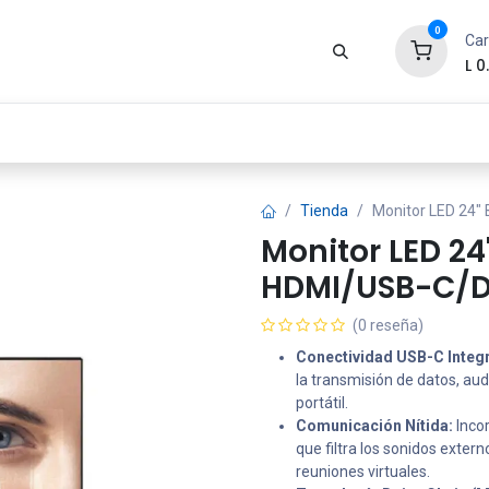
0
Car
L
0
Zona Gamer
Productos
Tienda
Segur
Tienda
Monitor LED 24
Monitor LED 2
HDMI/USB-C/D
(0 reseña)
Conectividad USB-C Integr
la transmisión de datos, au
portátil.
Comunicación Nítida:
Incor
que filtra los sonidos exte
reuniones virtuales.