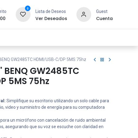
0
rito
Lista de Deseos
Guest
.00
Ver Deseados
Cuenta
idad y Redes
SYCOM
Contáctanos
" BENQ GW2485TC HDMI/USB-C/DP 5MS 75hz
4" BENQ GW2485TC
P 5MS 75hz
al:
Simplifique su escritorio utilizando un solo cable para
dio, video y suministro de energía para su computadora
pora un micrófono con cancelación de ruido ambiental
rnos, asegurando que su voz se escuche con claridad en