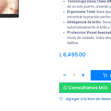
Tecnología Daisy Chain (
de un solo puerto, creando u
Ergonomía Total:
Base ajust
encontrar la posición perfec
Inteligencia de brillo:
Senso
automáticamente el brillo y 
Protección Visual Avanzad
modo de cuidado, todos diseña
dañina.
L
6,495.00
A
Consultanos M
ás
Agregar a la lista de dese