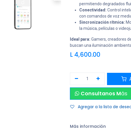
permitiendo degradados flui
Conectividad:
Control intel
con comandos de voz medi
Sincronización rítmica:
Mod
la música, películas o vide
Ideal para:
Gamers, creadores de 
buscan una iluminación ambiental
L
4,600.00
A
Consultanos M
ás
Agregar a la lista de dese
Más información