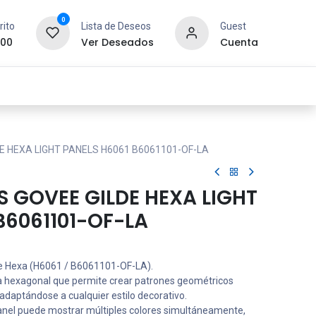
0
rito
Lista de Deseos
Guest
.00
Ver Deseados
Cuenta
idad y Redes
SYCOM
Contáctanos
E HEXA LIGHT PANELS H6061 B6061101-OF-LA
S GOVEE GILDE HEXA LIGHT
B6061101-OF-LA
e Hexa (H6061 / B6061101-OF-LA).
a hexagonal que permite crear patrones geométricos
adaptándose a cualquier estilo decorativo.
nel puede mostrar múltiples colores simultáneamente,