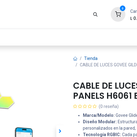
0
Car
L
0
Zona Gamer
Productos
Tienda
Segur
Tienda
CABLE DE LUCES GOVEE GILD
CABLE DE LUCE
PANELS H6061 
(0 reseña)
Marca/Modelo:
Govee Glid
Diseño Modular:
Estructur
personalizados en la pared, 
Tecnología RGBIC:
Cada pa