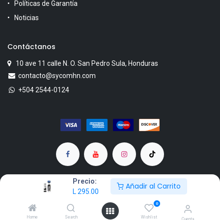
Políticas de Garantía
Noticias
Contáctanos
10 ave 11 calle N. O. San Pedro Sula, Honduras
contacto@sycomhn.com
+504 2544-0124
Precio:
Añadir al Carrito
L
295.00
Copyright © SYCOM
0
Powered by KenoCia
Home
Search
Wishlist
Cuenta