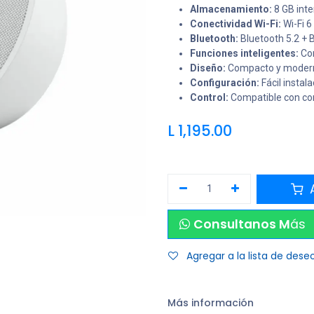
Almacenamiento:
8 GB inte
Conectividad Wi-Fi:
Wi-Fi 6
Bluetooth:
Bluetooth 5.2 + B
Funciones inteligentes:
Con
Diseño:
Compacto y moderno
Configuración:
Fácil instal
Control:
Compatible con con
L
1,195.00
A
Consultanos M
ás
Agregar a la lista de dese
Más información