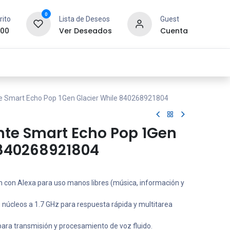
0
rito
Lista de Deseos
Guest
.00
Ver Deseados
Cuenta
idad y Redes
SYCOM
Contáctanos
 Smart Echo Pop 1Gen Glacier While 840268921804
te Smart Echo Pop 1Gen
 840268921804
n con Alexa para uso manos libres (música, información y
núcleos a 1.7 GHz para respuesta rápida y multitarea
ra transmisión y procesamiento de voz fluido.