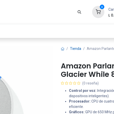
0
Car
L
0
Zona Gamer
Productos
Tienda
Segur
Tienda
Amazon Parlante
Amazon Parlan
Glacier While
(0 reseña)
Control por voz:
Integració
dispositivos inteligentes).
Procesador:
CPU de cuatro 
eficiente.
Gráficos:
GPU de 650 MHz pa