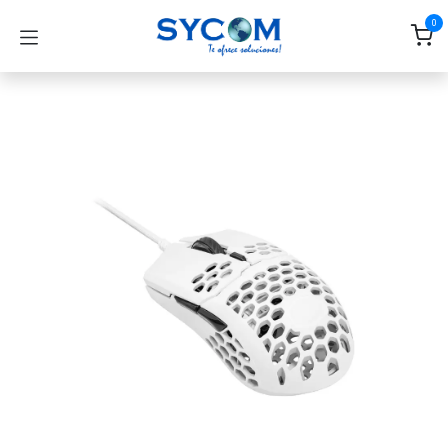
Ir al contenido
0