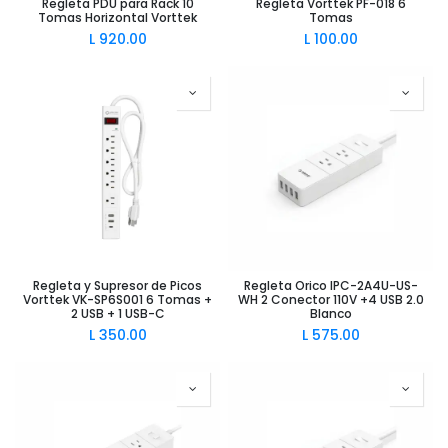
Regleta PDU para Rack 10
Regleta Vorttek PF-018 6
Tomas Horizontal Vorttek
Tomas
L
920.00
L
100.00
Regleta y Supresor de Picos
Regleta Orico IPC-2A4U-US-
Vorttek VK-SP6S001 6 Tomas +
WH 2 Conector 110V +4 USB 2.0
2 USB + 1 USB-C
Blanco
L
350.00
L
575.00