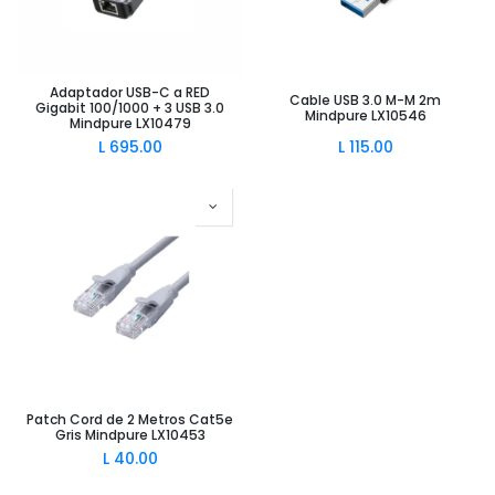
Adaptador USB-C a RED
Cable USB 3.0 M-M 2m
Gigabit 100/1000 + 3 USB 3.0
Mindpure LX10546
Mindpure LX10479
L
695.00
L
115.00
Patch Cord de 2 Metros Cat5e
Gris Mindpure LX10453
L
40.00