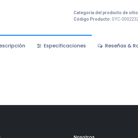
Categoría del producto de siti
Código Producto:
SYC-000223
scripción
Especificaciones
Reseñas & Ra
s
Nosotros