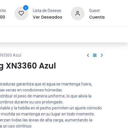
0
rito
Lista de Deseos
Guest
.00
Ver Deseados
Cuenta
idad y Redes
SYCOM
Contáctanos
XN3360 Azul
g XN3360 Azul
lpicaduras garantiza que el agua se mantenga fuera,
ias secas en condiciones húmedas.
stribuir el peso de manera uniforme, lo que alivia la
 hombros durante su uso prolongado.
ustable y la hebilla en el pecho permiten un ajuste cómodo
a mochila se mantenga en su lugar en todo momento.
fuerzan todas las áreas de alta carga, aumentando la
ra un uso continuo.