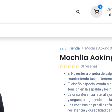
0
Car
L
0
Zona Gamer
Productos
Tienda
Segur
Tienda
Mochila Aoking 
Mochila Aokin
(0 reseña)
El Poliéster a prueba de sa
manteniendo tus pertenenc
El diseño especial ayuda a di
tensión en la espalda y los
La circunferencia lateral aj
y seguro, asegurando que l
Las costuras de presilla re
resistencia y durabilidad pa