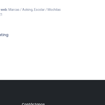
o web:
Marcas / Aoking, Escolar / Mochilas
21
ting
Contáctanos