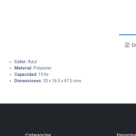
De
Color:
Azul
Material:
Polyester
Capacidad:
13 lts
Dimensiones:
33 x 16.5 x 47.5 cms
Categorías
Espacio