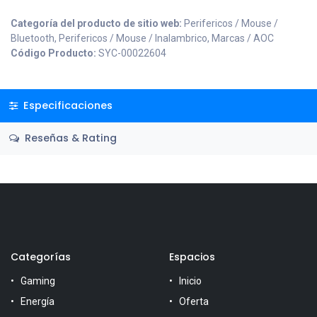
Categoría del producto de sitio web:
Perifericos / Mouse /
Bluetooth, Perifericos / Mouse / Inalambrico, Marcas / AOC
Código Producto:
SYC-00022604
Especificaciones
Reseñas & Rating
Categorías
Espacios
Gaming
Inicio
Energía
Oferta