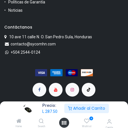
Políticas de Garantía
Noticias
Contáctanos
10 ave 11 calle N. O. San Pedro Sula, Honduras
contacto@sycomhn.com
+504 2544-0124
Precio:
Añadir al Carrito
L
287.50
Copyright © SYCOM
0
Powered by KenoCia
Home
Search
Wishlist
Cuenta