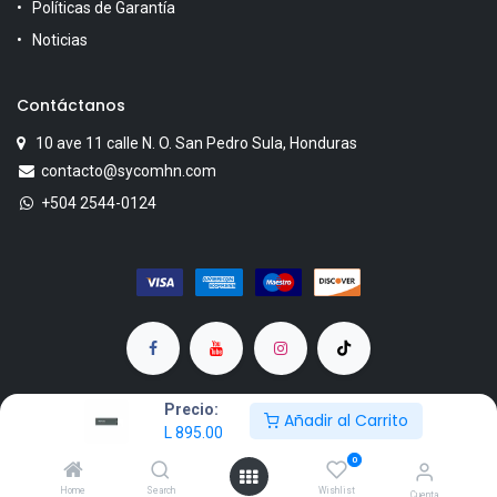
Políticas de Garantía
Noticias
Contáctanos
10 ave 11 calle N. O. San Pedro Sula, Honduras
contacto@sycomhn.com
+504 2544-0124
Precio:
Añadir al Carrito
L
895.00
Copyright © SYCOM
0
Powered by KenoCia
Home
Search
Wishlist
Cuenta