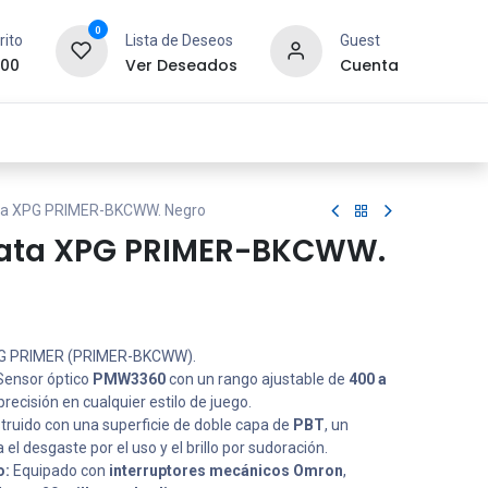
0
rito
Lista de Deseos
Guest
.00
Ver Deseados
Cuenta
idad y Redes
SYCOM
Contáctanos
a XPG PRIMER-BKCWW. Negro
ata XPG PRIMER-BKCWW.
 PRIMER (PRIMER-BKCWW).
ensor óptico
PMW3360
con un rango ajustable de
400 a
recisión en cualquier estilo de juego.
ruido con una superficie de doble capa de
PBT
, un
 el desgaste por el uso y el brillo por sudoración.
o:
Equipado con
interruptores mecánicos Omron
,