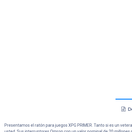
De
Presentamos el ratón para juegos XPG PRIMER. Tanto si es un vetera
usted. Sus interruptores Omron con un valor nominal de 20 millones 