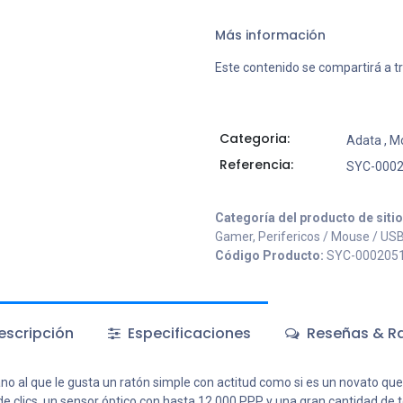
Más información
Este contenido se compartirá a t
Categoria:
Adata
,
M
Referencia:
SYC-000
Categoría del producto de siti
Gamer, Perifericos / Mouse / US
Código Producto:
SYC-000205
scripción
Especificaciones
Reseñas & Ra
no al que le gusta un ratón simple con actitud como si es un novato qu
de clics, un sensor óptico con hasta 12 000 PPP y una gran cantidad de 