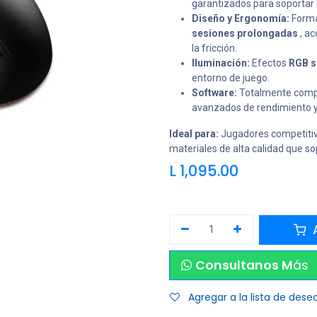
garantizados para soportar
Diseño y Ergonomía:
Forma
sesiones prolongadas
, a
la fricción.
Iluminación:
Efectos
RGB s
entorno de juego.
Software:
Totalmente compa
avanzados de rendimiento y
Ideal para:
Jugadores competitivo
materiales de alta calidad que sop
L
1,095.00
A
Consultanos M
ás
Agregar a la lista de dese