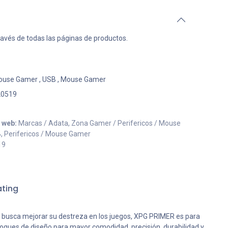
ravés de todas las páginas de productos.
ouse Gamer
,
USB
,
Mouse Gamer
20519
o web:
Marcas / Adata, Zona Gamer / Perifericos / Mouse
B, Perifericos / Mouse Gamer
19
ting
e busca mejorar su destreza en los juegos, XPG PRIMER es para
toques de diseño para mayor comodidad, precisión, durabilidad y