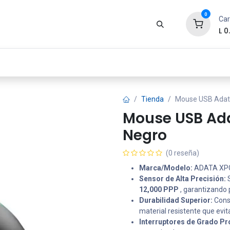
0
Car
L
0
Zona Gamer
Productos
Tienda
Segur
Tienda
Mouse USB Adat
Mouse USB Ad
Negro
(0 reseña)
Marca/Modelo:
ADATA XPG
Sensor de Alta Precisión:
S
12,000 PPP
, garantizando p
Durabilidad Superior:
Const
material resistente que evita
Interruptores de Grado Pr