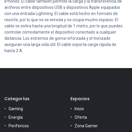
iPhones. El cable también permite la carga y la transferencia de
archivos entre dispositivos USB y dispositivos Apple equipados
con una entrada Lightning. El cable está hecho en formato de
resorte, por lo que no se enreda y no ocupa mucho espacio. El
cable se estira hasta una longitud de 1 metro, por lo que puedes
controlar cómodamente el dispositivo conectado a cualquier
distancia. Los extremos de goma reforzada y el trenzado
aseguran una larga vida útil. El cable soporta carga rápida de
hasta 2 A.
Categorías
Espacios
Gaming
Inicio
Energía
Oferta
Perifericos
Zona Gamer